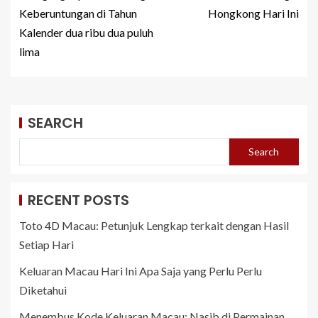
Keberuntungan di Tahun
Hongkong Hari Ini
Kalender dua ribu dua puluh
lima
SEARCH
Search
RECENT POSTS
Toto 4D Macau: Petunjuk Lengkap terkait dengan Hasil
Setiap Hari
Keluaran Macau Hari Ini Apa Saja yang Perlu Perlu
Diketahui
Menembus Kode Keluaran Macau: Nasib di Permainan