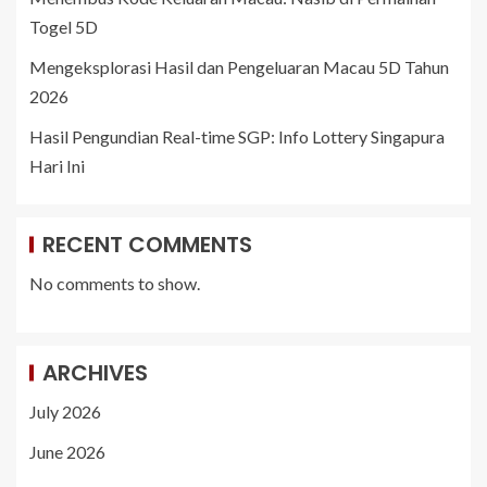
Togel 5D
Mengeksplorasi Hasil dan Pengeluaran Macau 5D Tahun
2026
Hasil Pengundian Real-time SGP: Info Lottery Singapura
Hari Ini
RECENT COMMENTS
No comments to show.
ARCHIVES
July 2026
June 2026