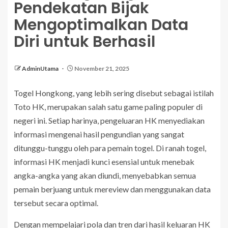
Pendekatan Bijak
Mengoptimalkan Data
Diri untuk Berhasil
AdminUtama
November 21, 2025
Togel Hongkong, yang lebih sering disebut sebagai istilah
Toto HK, merupakan salah satu game paling populer di
negeri ini. Setiap harinya, pengeluaran HK menyediakan
informasi mengenai hasil pengundian yang sangat
ditunggu-tunggu oleh para pemain togel. Di ranah togel,
informasi HK menjadi kunci esensial untuk menebak
angka-angka yang akan diundi, menyebabkan semua
pemain berjuang untuk mereview dan menggunakan data
tersebut secara optimal.
Dengan mempelajari pola dan tren dari hasil keluaran HK