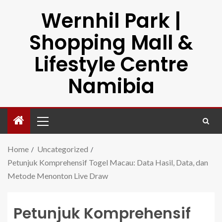
Wernhil Park |
Shopping Mall &
Lifestyle Centre
Namibia
Home
Uncategorized
Petunjuk Komprehensif Togel Macau: Data Hasil, Data, dan
Metode Menonton Live Draw
Petunjuk Komprehensif