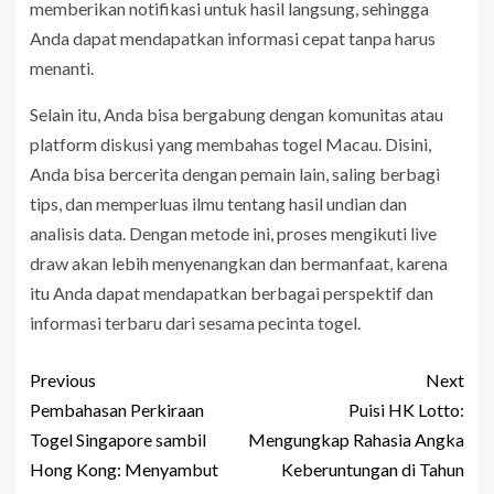
memberikan notifikasi untuk hasil langsung, sehingga
Anda dapat mendapatkan informasi cepat tanpa harus
menanti.
Selain itu, Anda bisa bergabung dengan komunitas atau
platform diskusi yang membahas togel Macau. Disini,
Anda bisa bercerita dengan pemain lain, saling berbagi
tips, dan memperluas ilmu tentang hasil undian dan
analisis data. Dengan metode ini, proses mengikuti live
draw akan lebih menyenangkan dan bermanfaat, karena
itu Anda dapat mendapatkan berbagai perspektif dan
informasi terbaru dari sesama pecinta togel.
Previous
Next
Pembahasan Perkiraan
Puisi HK Lotto:
Togel Singapore sambil
Mengungkap Rahasia Angka
Hong Kong: Menyambut
Keberuntungan di Tahun