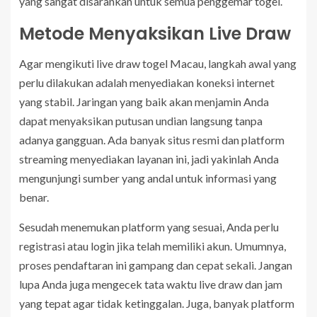
yang sangat disarankan untuk semua penggemar togel.
Metode Menyaksikan Live Draw
Agar mengikuti live draw togel Macau, langkah awal yang
perlu dilakukan adalah menyediakan koneksi internet
yang stabil. Jaringan yang baik akan menjamin Anda
dapat menyaksikan putusan undian langsung tanpa
adanya gangguan. Ada banyak situs resmi dan platform
streaming menyediakan layanan ini, jadi yakinlah Anda
mengunjungi sumber yang andal untuk informasi yang
benar.
Sesudah menemukan platform yang sesuai, Anda perlu
registrasi atau login jika telah memiliki akun. Umumnya,
proses pendaftaran ini gampang dan cepat sekali. Jangan
lupa Anda juga mengecek tata waktu live draw dan jam
yang tepat agar tidak ketinggalan. Juga, banyak platform