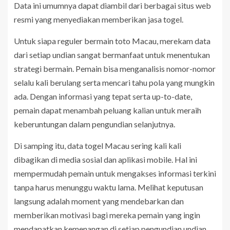
Data ini umumnya dapat diambil dari berbagai situs web
resmi yang menyediakan memberikan jasa togel.
Untuk siapa reguler bermain toto Macau, merekam data
dari setiap undian sangat bermanfaat untuk menentukan
strategi bermain. Pemain bisa menganalisis nomor-nomor
selalu kali berulang serta mencari tahu pola yang mungkin
ada. Dengan informasi yang tepat serta up-to-date,
pemain dapat menambah peluang kalian untuk meraih
keberuntungan dalam pengundian selanjutnya.
Di samping itu, data togel Macau sering kali kali
dibagikan di media sosial dan aplikasi mobile. Hal ini
mempermudah pemain untuk mengakses informasi terkini
tanpa harus menunggu waktu lama. Melihat keputusan
langsung adalah moment yang mendebarkan dan
memberikan motivasi bagi mereka pemain yang ingin
mendapatkan kemenangan di setiap pengundian undian.