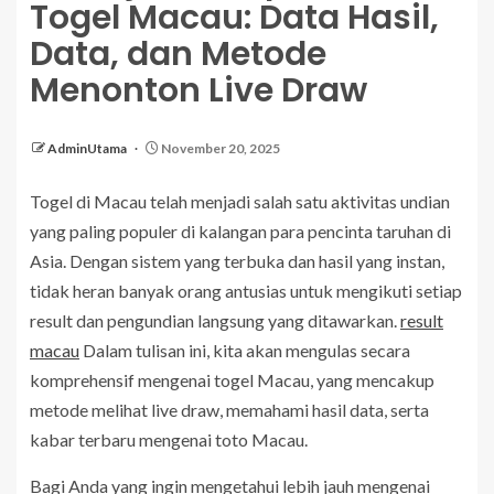
Togel Macau: Data Hasil,
Data, dan Metode
Menonton Live Draw
AdminUtama
November 20, 2025
Togel di Macau telah menjadi salah satu aktivitas undian
yang paling populer di kalangan para pencinta taruhan di
Asia. Dengan sistem yang terbuka dan hasil yang instan,
tidak heran banyak orang antusias untuk mengikuti setiap
result dan pengundian langsung yang ditawarkan.
result
macau
Dalam tulisan ini, kita akan mengulas secara
komprehensif mengenai togel Macau, yang mencakup
metode melihat live draw, memahami hasil data, serta
kabar terbaru mengenai toto Macau.
Bagi Anda yang ingin mengetahui lebih jauh mengenai