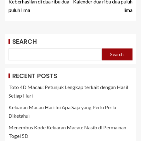
Keberhasilan di dua ribu dua
Kalender dua ribu dua puluh
puluh lima
lima
SEARCH
Search
RECENT POSTS
Toto 4D Macau: Petunjuk Lengkap terkait dengan Hasil
Setiap Hari
Keluaran Macau Hari Ini Apa Saja yang Perlu Perlu
Diketahui
Menembus Kode Keluaran Macau: Nasib di Permainan
Togel 5D