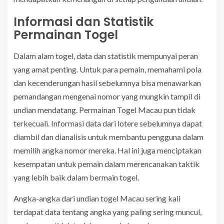
Informasi dan Statistik
Permainan Togel
Dalam alam togel, data dan statistik mempunyai peran
yang amat penting. Untuk para pemain, memahami pola
dan kecenderungan hasil sebelumnya bisa menawarkan
pemandangan mengenai nomor yang mungkin tampil di
undian mendatang. Permainan Togel Macau pun tidak
terkecuali. Informasi data dari lotere sebelumnya dapat
diambil dan dianalisis untuk membantu pengguna dalam
memilih angka nomor mereka. Hal ini juga menciptakan
kesempatan untuk pemain dalam merencanakan taktik
yang lebih baik dalam bermain togel.
Angka-angka dari undian togel Macau sering kali
terdapat data tentang angka yang paling sering muncul,