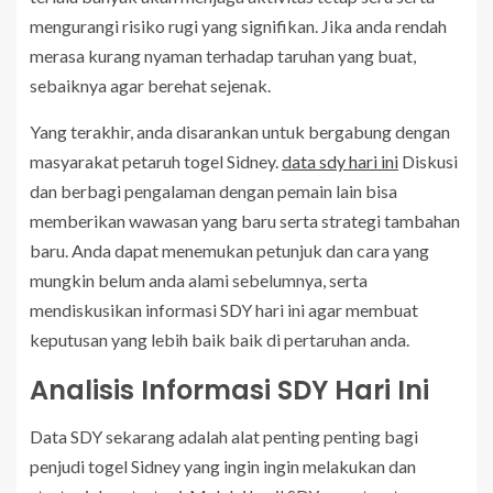
mengurangi risiko rugi yang signifikan. Jika anda rendah
merasa kurang nyaman terhadap taruhan yang buat,
sebaiknya agar berehat sejenak.
Yang terakhir, anda disarankan untuk bergabung dengan
masyarakat petaruh togel Sidney.
data sdy hari ini
Diskusi
dan berbagi pengalaman dengan pemain lain bisa
memberikan wawasan yang baru serta strategi tambahan
baru. Anda dapat menemukan petunjuk dan cara yang
mungkin belum anda alami sebelumnya, serta
mendiskusikan informasi SDY hari ini agar membuat
keputusan yang lebih baik baik di pertaruhan anda.
Analisis Informasi SDY Hari Ini
Data SDY sekarang adalah alat penting penting bagi
penjudi togel Sidney yang ingin ingin melakukan dan