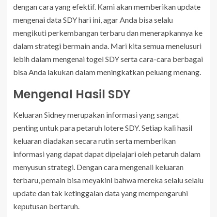
dengan cara yang efektif. Kami akan memberikan update
mengenai data SDY hari ini, agar Anda bisa selalu
mengikuti perkembangan terbaru dan menerapkannya ke
dalam strategi bermain anda. Mari kita semua menelusuri
lebih dalam mengenai togel SDY serta cara-cara berbagai
bisa Anda lakukan dalam meningkatkan peluang menang.
Mengenal Hasil SDY
Keluaran Sidney merupakan informasi yang sangat
penting untuk para petaruh lotere SDY. Setiap kali hasil
keluaran diadakan secara rutin serta memberikan
informasi yang dapat dapat dipelajari oleh petaruh dalam
menyusun strategi. Dengan cara mengenali keluaran
terbaru, pemain bisa meyakini bahwa mereka selalu selalu
update dan tak ketinggalan data yang mempengaruhi
keputusan bertaruh.