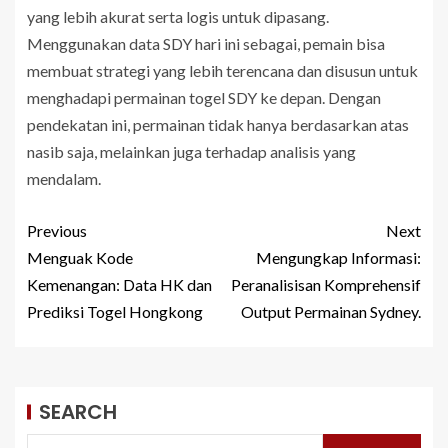
yang lebih akurat serta logis untuk dipasang.
Menggunakan data SDY hari ini sebagai, pemain bisa
membuat strategi yang lebih terencana dan disusun untuk
menghadapi permainan togel SDY ke depan. Dengan
pendekatan ini, permainan tidak hanya berdasarkan atas
nasib saja, melainkan juga terhadap analisis yang
mendalam.
Previous
Next
Menguak Kode
Mengungkap Informasi:
Kemenangan: Data HK dan
Peranalisisan Komprehensif
Prediksi Togel Hongkong
Output Permainan Sydney.
SEARCH